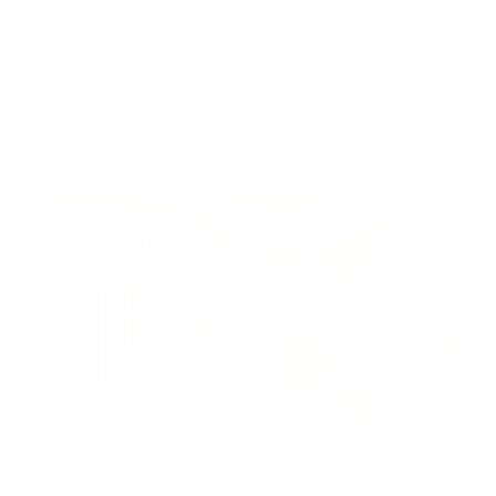
€
Coût total de
60000
2
m
Surface de
57
Situé à
Marseille 13004
Livré en
2025